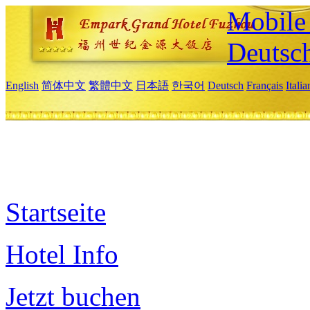
Mobile 
Deutsc
English
简体中文
繁體中文
日本語
한국어
Deutsch
Français
Itali
Startseite
Hotel Info
Jetzt buchen