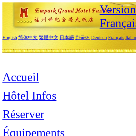
Versio
Françai
English
简体中文
繁體中文
日本語
한국어
Deutsch
Français
Itali
Accueil
Hôtel Infos
Réserver
Équipements