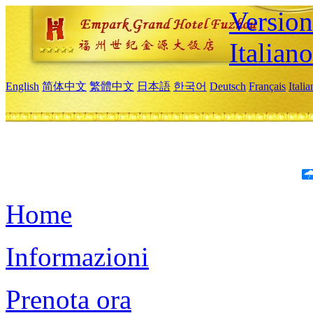
Version
Italiano
English
简体中文
繁體中文
日本語
한국어
Deutsch
Français
Itali
Home
Informazioni
Prenota ora