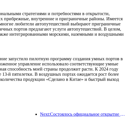
иональными стратегиями и потребностями в открытости,
щих прибрежные, внутренние и приграничные районы. Имеется
на многие любители автопутешествий выбирают приграничные
аничных портов предлагают услуги автопутешествий. В целом,
 а также интегрированными морскими, наземными и воздушными
ление запустило пилотную программу создания умных портов в
аможенное управление использовало соответствующие умные
ная способность моей страны продолжит расти. К 2024 году
е 13-й пятилетки. В воздушных портах ожидается рост более
о количества продукции «Сделано в Китае» и быстрый выход
Next:Состоялось официальное открытие четырех культурных объектов, включая недавно построенный «Зал поэзии Цзиньлин» в живописном районе озера Сюаньу в Нанкине.