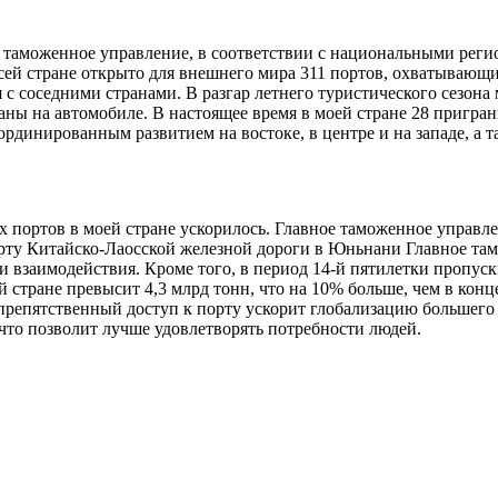
ое таможенное управление, в соответствии с национальными рег
всей стране открыто для внешнего мира 311 портов, охватываю
с соседними странами. В разгар летнего туристического сезо
траны на автомобиле. В настоящее время в моей стране 28 пригр
оординированным развитием на востоке, в центре и на западе,
ых портов в моей стране ускорилось. Главное таможенное управ
порту Китайско-Лаосской железной дороги в Юньнани Главное т
 взаимодействия. Кроме того, в период 14-й пятилетки пропуск
 стране превысит 4,3 млрд тонн, что на 10% больше, чем в конц
еспрепятственный доступ к порту ускорит глобализацию большег
что позволит лучше удовлетворять потребности людей.