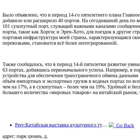
Было объявлено, что в период 14-го пятилетнего плана Главн
добавило или расширило 40 портов. На сегодняшний день по 
101 сухопутный порт, служащий важными каналами сообщения 
порты, такие как Хоргос и Эрен-Хото, для поездок в другие с
портовая инфраструктура моей страны, характеризующаяся ск
перевозками, становится всё более интегрированной.
Также сообщалось, что в период 14-й пятилетки развитие умн
63 портах, добившись первоначального успеха. Например, в 
устройства для обеспечения трансграничного обмена данными и
объём импортных и экспортных грузов в водных портах по всей
чем на 17%, а в сухопутных – более чем на 19%. Удобный и б
большего количества «мировых товаров» на китайский рынок, 
Prev:Китайская выставка культурного туризма 2025 пройдет в Ухане с 12 по 14 сентября.
Go Back
адрес: парк цюань, д.