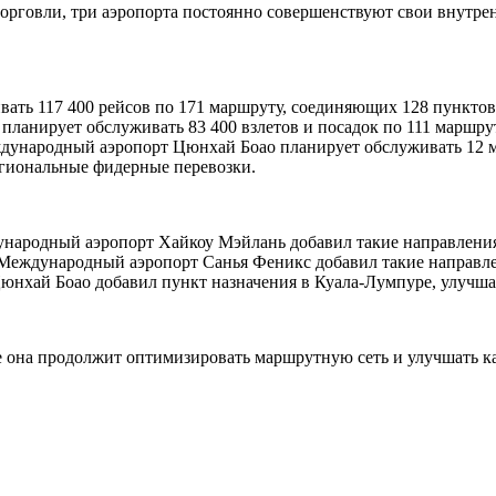
орговли, три аэропорта постоянно совершенствуют свои внутре
ть 117 400 рейсов по 171 маршруту, соединяющих 128 пунктов 
ланирует обслуживать 83 400 взлетов и посадок по 111 маршру
дународный аэропорт Цюнхай Боао планирует обслуживать 12 м
егиональные фидерные перевозки.
народный аэропорт Хайкоу Мэйлань добавил такие направления
 Международный аэропорт Санья Феникс добавил такие направл
юнхай Боао добавил пункт назначения в Куала-Лумпуре, улучш
не она продолжит оптимизировать маршрутную сеть и улучшать 