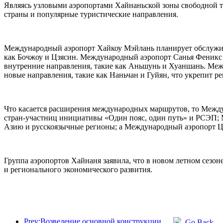
Являясь узловыми аэропортами Хайнаньской зоны свободной т
страны и популярные туристические направления.
Международный аэропорт Хайкоу Мэйлань планирует обслужива
как Бочжоу и Цзясин. Международный аэропорт Санья Феникс п
внутренние направления, такие как Аньшунь и Хуаншань. Меж
новые направления, такие как Наньчан и Гуйян, что укрепит р
Что касается расширения международных маршрутов, то Между
стран-участниц инициативы «Один пояс, один путь» и РСЭП;
Азию и русскоязычные регионы; а Международный аэропорт Ц
Группа аэропортов Хайнаня заявила, что в новом летном сезо
и регионального экономического развития.
Prev:Возведение основной конструкции океанариума Beijing Haichang Ocean Park планируется завершить к концу года; окончание строительства и открытие ожидаются в 2027 году.
Go Back