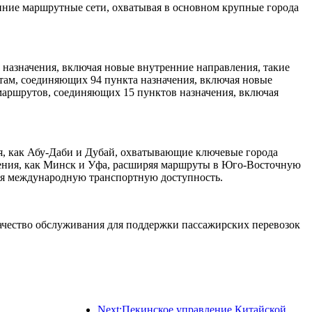
нние маршрутные сети, охватывая в основном крупные города
назначения, включая новые внутренние направления, такие
там, соединяющих 94 пункта назначения, включая новые
аршрутов, соединяющих 15 пунктов назначения, включая
, как Абу-Даби и Дубай, охватывающие ключевые города
ения, как Минск и Уфа, расширяя маршруты в Юго-Восточную
ая международную транспортную доступность.
качество обслуживания для поддержки пассажирских перевозок
Next:Пекинское управление Китайской железной дороги начало перевозки пассажиров в период праздника Цинмин, ожидается перевозка 7,37 миллиона пассажиров.