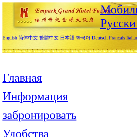
Мобиль
Русски
English
简体中文
繁體中文
日本語
한국어
Deutsch
Français
Itali
Главная
Информация
забронировать
Удобства