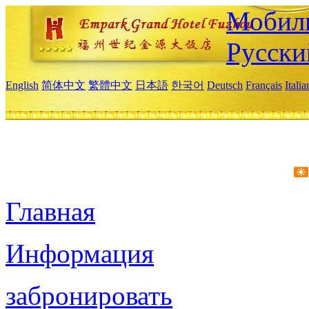
Мобиль
Русски
English
简体中文
繁體中文
日本語
한국어
Deutsch
Français
Itali
Главная
Информация
забронировать