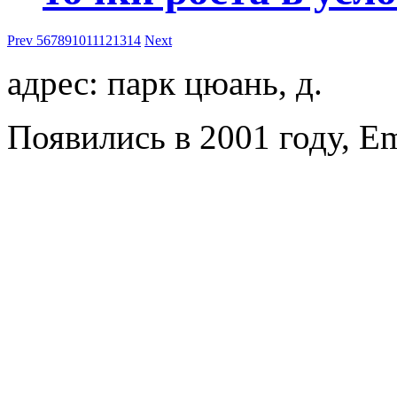
Prev
5
6
7
8
9
10
11
12
13
14
Next
адрес: парк цюань, д.
Появились в 2001 году, E