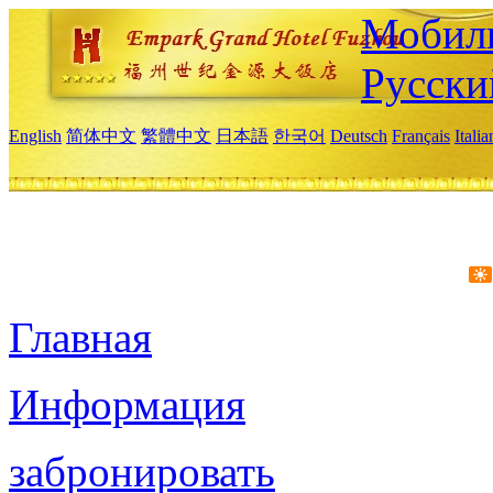
Мобиль
Русски
English
简体中文
繁體中文
日本語
한국어
Deutsch
Français
Itali
Главная
Информация
забронировать